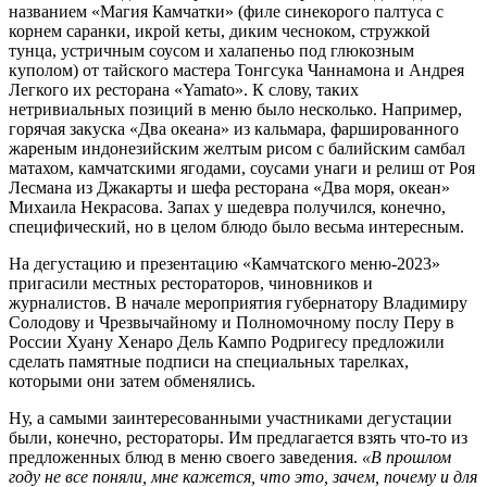
названием «Магия Камчатки» (филе синекорого палтуса с
корнем саранки, икрой кеты, диким чесноком, стружкой
тунца, устричным соусом и халапеньо под глюкозным
куполом) от тайского мастера Тонгсука Чаннамона и Андрея
Легкого их ресторана «Yamato». К слову, таких
нетривиальных позиций в меню было несколько. Например,
горячая закуска «Два океана» из кальмара, фаршированного
жареным индонезийским желтым рисом с балийским самбал
матахом, камчатскими ягодами, соусами унаги и релиш от Роя
Лесмана из Джакарты и шефа ресторана «Два моря, океан»
Михаила Некрасова. Запах у шедевра получился, конечно,
специфический, но в целом блюдо было весьма интересным.
На дегустацию и презентацию «Камчатского меню-2023»
пригасили местных рестораторов, чиновников и
журналистов. В начале мероприятия губернатору Владимиру
Солодову и Чрезвычайному и Полномочному послу Перу в
России Хуану Хенаро Дель Кампо Родригесу предложили
сделать памятные подписи на специальных тарелках,
которыми они затем обменялись.
Ну, а самыми заинтересованными участниками дегустации
были, конечно, рестораторы. Им предлагается взять что-то из
предложенных блюд в меню своего заведения.
«В прошлом
году не все поняли, мне кажется, что это, зачем, почему и для