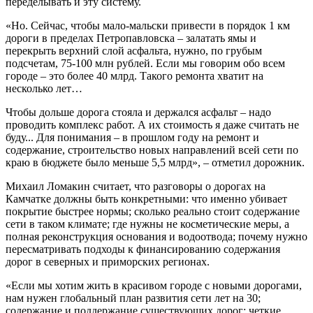
переделывать и эту систему.
«Но. Сейчас, чтобы мало-мальски привести в порядок 1 км
дороги в пределах Петропавловска – залатать ямы и
перекрыть верхний слой асфальта, нужно, по грубым
подсчетам, 75-100 млн рублей. Если мы говорим обо всем
городе – это более 40 млрд. Такого ремонта хватит на
несколько лет…
Чтобы дольше дорога стояла и держался асфальт – надо
проводить комплекс работ. А их стоимость я даже считать не
буду... Для понимания – в прошлом году на ремонт и
содержание, строительство новых направлений всей сети по
краю в бюджете было меньше 5,5 млрд», – отметил дорожник.
Михаил Ломакин считает, что разговоры о дорогах на
Камчатке должны быть конкретными: что именно убивает
покрытие быстрее нормы; сколько реально стоит содержание
сети в таком климате; где нужны не косметические меры, а
полная реконструкция основания и водоотвода; почему нужно
пересматривать подходы к финансированию содержания
дорог в северных и приморских регионах.
«Если мы хотим жить в красивом городе с новыми дорогами,
нам нужен глобальный план развития сети лет на 30;
содержание и поддержание существующих дорог; четкие