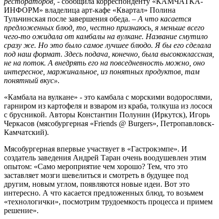
рестораторов, -
сообщила корреспонденту «КАМЧАТКА-
ИНФОРМ» владелица арт-кафе «Квартал» Полина
Тульчинская после завершения обеда.
– А что касается
предложенных блюд, то, честно признаюсь, я меньше всего
чего-то ожидала от камбалы на вулкане. Название смутило
сразу же. Но это было самое лучшее блюдо. Я бы его сделала
под наш формат. Здесь подача, конечно, была высококлассная,
не на поток. А внедрять его на повседневность можно, оно
интересное, маржинальное, из понятных продуктов, там
понятный вкус».
«Камбала на вулкане» - это камбала с морскими водорослями,
гарниром из картофеля и взваром из краба, толкуша из лосося
с брусникой. Авторы Константин Полунин (Иркутск), Игорь
Черкасов (мясобургерная «Friends @ Burgers», Петропавловск-
Камчатский).
Мясобургерная впервые участвует в «Гастрокэмпе». И
создатель заведения Андрей Таран очень воодушевлен этим
опытом: «Само мероприятие чем хорошо? Тем, что это
заставляет мозги шевелиться и смотреть в будущее под
другим, новым углом, появляются новые идеи. Вот это
интересно. А что касается предложенных блюд, то возьмем
«технологички», посмотрим трудоемкость процесса и примем
решение».