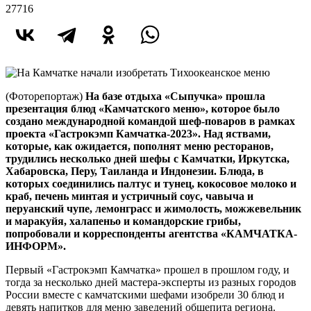
27716
(Фоторепортаж)
На базе отдыха «Сыпучка» прошла
презентация блюд «Камчатского меню», которое было
создано международной командой шеф-поваров в рамках
проекта «Гастрокэмп Камчатка-2023». Над яствами,
которые, как ожидается, пополнят меню ресторанов,
трудились несколько дней шефы с Камчатки, Иркутска,
Хабаровска, Перу, Таиланда и Индонезии. Блюда, в
которых соединились палтус и тунец, кокосовое молоко и
краб, печень минтая и устричный соус, чавыча и
перуанский чупе, лемонграсс и жимолость, можжевельник
и маракуйя, халапеньо и командорские грибы,
попробовали и корреспонденты агентства «КАМЧАТКА-
ИНФОРМ».
Первый «Гастрокэмп Камчатка» прошел в прошлом году, и
тогда за несколько дней мастера-эксперты из разных городов
России вместе с камчатскими шефами изобрели 30 блюд и
девять напитков для меню заведений общепита региона.