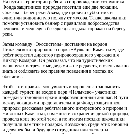
На пути к территории ребята в сопровождении сотрудника
Фонда защитников природы посетили ещё две локации.
Сначала – берег реки Авача, где провели субботник и
очистили живописную поляну от мусора. Также школьники
помогли установить баннер с правилами добрососедства
человека и медведя в беседке для отдыха горожан на берегу
реки.
Затем команду «Экосистемы» доставили на кордон
Пиначевского природного парка «Вулканы Камчатки», где
ребят встретил директор природоохранного учреждения
Виктор Комаров. Он рассказал, что на туристических
маршрутах встреча с медведями – не редкость, и очень важно
знать и соблюдать все правила поведения в местах их
обитания.
Чтобы эти правила мог увидеть и хорошенько запомнить
каждый турист, на входе в парк «Налычево» участники
поездки установили яркий информационный аншлаг. В пути
между локациями представительница Фонда защитников
природы рассказала ребятам много интересного о природе и
животных Камчатки, о важности сохранения дикой природы,
провела квиз по этой теме, а по итогам поездки школьники
получили памятные подарки. Возможно, среди этих юношей
и девушек были будущие сотрудники или эксперты