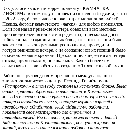
Как удалось выяснить корреспонденту «КАМЧАТКА-
ИНФОРМ», в этом году на проект из краевого бюджета, как и
в 2022 году, было выделено около трех миллионов рублей.
Правда, формат камчатского «лагеря» для шефов поменялся.
Если год назад приезжие мастера объехали всех местных
производителей, выбирая ингредиенты, и несколько дней
работали над созданием новых блюд, то в этот раз они были
закреплены за конкретными ресторанами, проводили
гастрономические вечера, а на создание новых позиций было
отведено меньше времени. Правда, и цель перед ними теперь
стояла, прямо скажем, не локальная. Заявка более чем
серьезная - начало работы по созданию Тихоокеанской кухни.
Работа шла руководством президента международного
эногастрономического центра Леонида Гелибтермана.
«Гастрокэмп» в этом году состоял из нескольких блоков. Была
очень серьезная образовательная часть, в Камчатском
колледже технологии и сервиса целый день зарубежные шеф-
повара высочайшего класса, которые кормили королей и
президентов, обладатели звезд «Мишлен», работали,
показывали свое мастерство для студентов и
преподавателей. Вы бы видели, какие глаза были у детей!
Библиотека имени Крашенниникова, как центр хранения
знаний, тоже включается в нашу работу и начинает