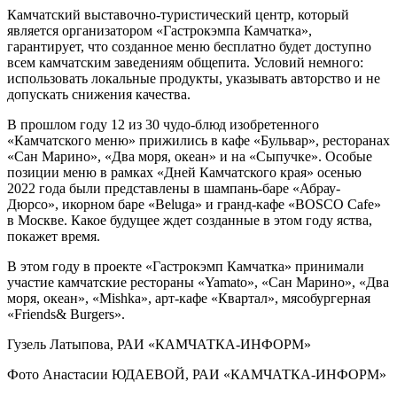
Камчатский выставочно-туристический центр, который
является организатором «Гастрокэмпа Камчатка»,
гарантирует, что созданное меню бесплатно будет доступно
всем камчатским заведениям общепита. Условий немного:
использовать локальные продукты, указывать авторство и не
допускать снижения качества.
В прошлом году 12 из 30 чудо-блюд изобретенного
«Камчатского меню» прижились в кафе «Бульвар», ресторанах
«Сан Марино», «Два моря, океан» и на «Сыпучке». Особые
позиции меню в рамках «Дней Камчатского края» осенью
2022 года были представлены в шампань-баре «Абрау-
Дюрсо», икорном баре «Beluga» и гранд-кафе «BOSCO Cafe»
в Москве. Какое будущее ждет созданные в этом году яства,
покажет время.
В этом году в проекте «Гастрокэмп Камчатка» принимали
участие камчатские рестораны «Yamato», «Сан Марино», «Два
моря, океан», «Mishka», арт-кафе «Квартал», мясобургерная
«Friends& Burgers».
Гузель Латыпова, РАИ «КАМЧАТКА-ИНФОРМ»
Фото Анастасии ЮДАЕВОЙ, РАИ «КАМЧАТКА-ИНФОРМ»