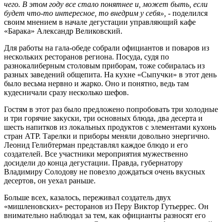
чего. В этом году все стало понятнее и, может быть, если
будет что-то интересное, то внедрим у себя», -
поделился
своим мнением в начале дегустации управляющий кафе
«Барака» Александр Великовский.
Для работы на гала-обеде собрали официантов и поваров из
нескольких ресторанов региона. Посуда, судя по
разнокалиберным столовым приборам, тоже собиралась из
разных заведений общепита. На кухне «Сыпучки» в этот день
было весьма нервно и жарко. Оно и понятно, ведь там
кудесничали сразу несколько шефов.
Гостям в этот раз было предложено попробовать три холодные
и три горячие закуски, три основных блюда, два десерта и
шесть напитков из локальных продуктов с элементами кухонь
стран АТР. Тарелки и приборы меняли довольно энергично.
Леонид Гелибтерман представлял каждое блюдо и его
создателей. Все участники мероприятия мужественно
досидели до конца дегустации. Правда, губернатору
Владимиру Солодову не повезло дождаться очень вкусных
десертов, он уехал раньше.
Больше всех, казалось, переживал создатель двух
«мишленовских» ресторанов из Перу Виктор Гутьеррес. Он
внимательно наблюдал за тем, как официанты разносят его