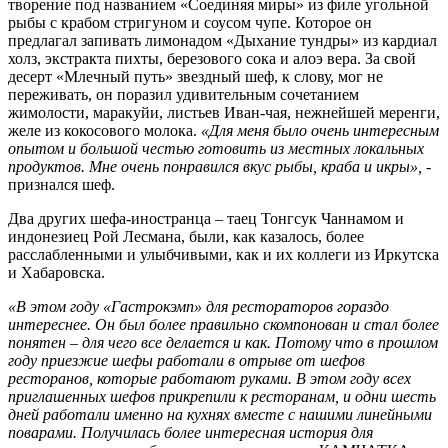
творение под названием «Соединяя миры» из филе угольной
рыбы с крабом стригуном и соусом чупе. Которое он
предлагал запивать лимонадом «Дыхание тундры» из кардиал
холз, экстракта пихты, березового сока и алоэ вера. За свой
десерт «Млечный путь» звездный шеф, к слову, мог не
переживать, он поразил удивительным сочетанием
жимолости, маракуйи, листьев Иван-чая, нежнейшей меренги,
желе из кокосового молока.
«Для меня было очень интересным
опытом и большой честью готовить из местных локальных
продуктов. Мне очень понравился вкус рыбы, краба и икры», -
признался шеф.
Два других шефа-иностранца – таец Тонгсук Чаннамом и
индонезиец Рой Лесмана, были, как казалось, более
расслабленными и улыбчивыми, как и их коллеги из Иркутска
и Хабаровска.
«В этом году «Гастрокэмп» для рестораторов гораздо
интереснее. Он был более правильно скомпонован и стал более
понятен – для чего все делается и как. Потому что в прошлом
году приезжие шефы работали в отрыве от шефов
ресторанов, которые работают руками. В этом году всех
приглашенных шефов прикрепили к ресторанам, и одни шесть
дней работали именно на кухнях вместе с нашими линейными
поварами. Получилась более интересная история для