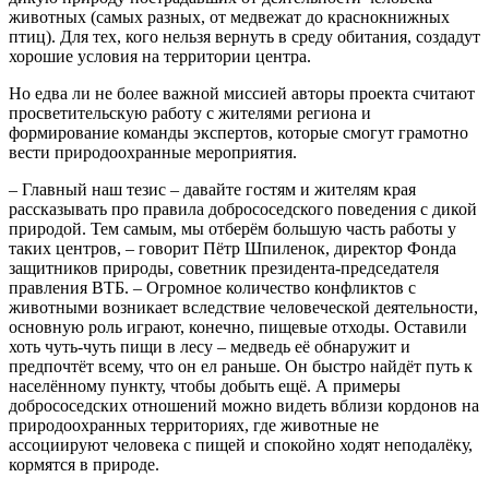
животных (самых разных, от медвежат до краснокнижных
птиц). Для тех, кого нельзя вернуть в среду обитания, создадут
хорошие условия на территории центра.
Но едва ли не более важной миссией авторы проекта считают
просветительскую работу с жителями региона и
формирование команды экспертов, которые смогут грамотно
вести природоохранные мероприятия.
– Главный наш тезис – давайте гостям и жителям края
рассказывать про правила добрососедского поведения с дикой
природой. Тем самым, мы отберём большую часть работы у
таких центров, – говорит Пётр Шпиленок, директор Фонда
защитников природы, советник президента-председателя
правления ВТБ. – Огромное количество конфликтов с
животными возникает вследствие человеческой деятельности,
основную роль играют, конечно, пищевые отходы. Оставили
хоть чуть-чуть пищи в лесу – медведь её обнаружит и
предпочтёт всему, что он ел раньше. Он быстро найдёт путь к
населённому пункту, чтобы добыть ещё. А примеры
добрососедских отношений можно видеть вблизи кордонов на
природоохранных территориях, где животные не
ассоциируют человека с пищей и спокойно ходят неподалёку,
кормятся в природе.