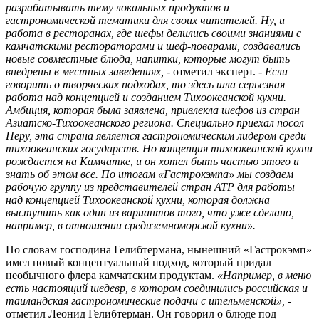
разрабатывать тему локальных продуктов и
гастрономической тематики для своих читателей. Ну, и
работа в ресторанах, где шефы делились своими знаниями с
камчатскими рестораторами и шеф-поварами, создавались
новые совместные блюда, напитки, которые могут быть
внедрены в местных заведениях, -
отметил эксперт. -
Если
говорить о творческих подходах, то здесь шла серьезная
работа над концепцией и созданием Тихоокеанской кухни.
Амбиция, которая была заявлена, привлекла шефов из стран
Азиатско-Тихоокеанского региона. Специально приехал посол
Перу, эта страна является гастрономическим лидером среди
тихоокеанских государств. Но концепция тихоокеанской кухни
рождается на Камчатке, и он хотел быть частью этого и
знать об этом все. По итогам «Гастрокэмпа» мы создаем
рабочую группу из представителей стран АТР для работы
над концепцией Тихоокеанской кухни, которая должна
выступить как один из вариантов того, что уже сделано,
например, в отношении средиземноморской кухни».
По словам господина Гелибтермана, нынешний «Гастрокэмп»
имел новый концептуальный подход, который придал
необычного флера камчатским продуктам.
«Например, в меню
есть настоящий шедевр, в котором соединились российская и
таиландская гастрономические подачи с ительменской»,
-
отметил Леонид Гелибтерман. Он говорил о блюде под