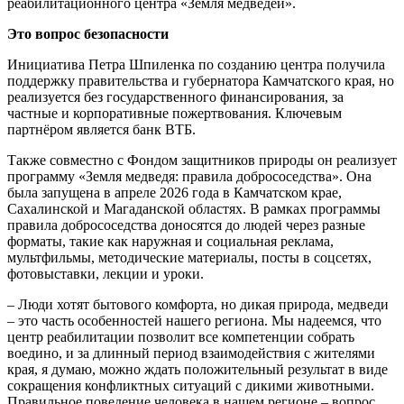
реабилитационного центра «Земля медведей».
Это вопрос безопасности
Инициатива Петра Шпиленка по созданию центра получила
поддержку правительства и губернатора Камчатского края, но
реализуется без государственного финансирования, за
частные и корпоративные пожертвования. Ключевым
партнёром является банк ВТБ.
Также совместно с Фондом защитников природы он реализует
программу «Земля медведя: правила добрососедства». Она
была запущена в апреле 2026 года в Камчатском крае,
Сахалинской и Магаданской областях. В рамках программы
правила добрососедства доносятся до людей через разные
форматы, такие как наружная и социальная реклама,
мультфильмы, методические материалы, посты в соцсетях,
фотовыставки, лекции и уроки.
– Люди хотят бытового комфорта, но дикая природа, медведи
– это часть особенностей нашего региона. Мы надеемся, что
центр реабилитации позволит все компетенции собрать
воедино, и за длинный период взаимодействия с жителями
края, я думаю, можно ждать положительный результат в виде
сокращения конфликтных ситуаций с дикими животными.
Правильное поведение человека в нашем регионе – вопрос