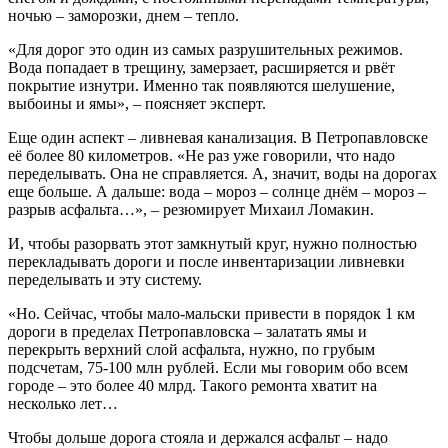
ночью – заморозки, днем – тепло.
«Для дорог это один из самых разрушительных режимов.
Вода попадает в трещину, замерзает, расширяется и рвёт
покрытие изнутри. Именно так появляются шелушение,
выбоины и ямы», – поясняет эксперт.
Еще один аспект – ливневая канализация. В Петропавловске
её более 80 километров. «Не раз уже говорили, что надо
переделывать. Она не справляется. А, значит, воды на дорогах
еще больше. А дальше: вода – мороз – солнце днём – мороз –
разрыв асфальта…», – резюмирует Михаил Ломакин.
И, чтобы разорвать этот замкнутый круг, нужно полностью
перекладывать дороги и после инвентаризации ливневки
переделывать и эту систему.
«Но. Сейчас, чтобы мало-мальски привести в порядок 1 км
дороги в пределах Петропавловска – залатать ямы и
перекрыть верхний слой асфальта, нужно, по грубым
подсчетам, 75-100 млн рублей. Если мы говорим обо всем
городе – это более 40 млрд. Такого ремонта хватит на
несколько лет…
Чтобы дольше дорога стояла и держался асфальт – надо