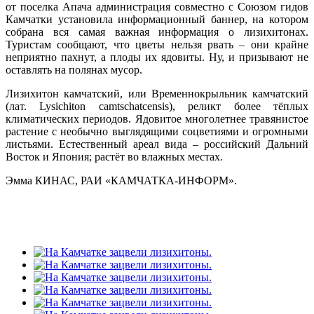
от поселка Апача администрация совместно с Союзом гидов
Камчатки установила информационный баннер, на котором
собрана вся самая важная информация о лизихитонах.
Туристам сообщают, что цветы нельзя рвать – они крайне
неприятно пахнут, а плоды их ядовиты. Ну, и призывают не
оставлять на полянах мусор.
Лизихитон камчатский, или Временнокрыльник камчатский
(лат. Lysichiton camtschatcensis), реликт более тёплых
климатических периодов. Ядовитое многолетнее травянистое
растение с необычно выглядящими соцветиями и огромными
листьями. Естественный ареал вида – российский Дальний
Восток и Япония; растёт во влажных местах.
Эмма КИНАС, РАИ «КАМЧАТКА-ИНФОРМ».