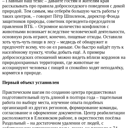
– Главный наш тезис – давайте гостям и жителям края
рассказывать про правила добрососедского поведения с дикой
природой. Тем самым, мы отберём большую часть работы у
таких центров, – говорит Пётр Шпиленок, директор Фонда
защитников природы, советник президента-председателя
правления ВТБ. – Огромное количество конфликтов с
животными возникает вследствие человеческой деятельности,
основную роль играют, конечно, пищевые отходы. Оставили
хоть чуть-чуть пищи в лесу – медведь её обнаружит и
предпочтёт всему, что он ел раньше. Он быстро найдёт путь к
населённому пункту, чтобы добыть ещё. А примеры
добрососедских отношений можно видеть вблизи кордонов на
природоохранных территориях, где животные не
ассоциируют человека с пищей и спокойно ходят неподалёку,
кормятся в природе.
Первый объект установлен
Практическим шагам по созданию центра предшествовал
подготовительный путь длиной в полтора года – тщательная
работа по выбору места, изучение опыта подобных
организаций из других регионов, формирование команды,
согласование и оформление документов. Центр реабилитации
расположится в Елизовском районе, в окрестностях посёлка
Раздольный – на достаточном удалении от людей, с