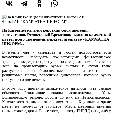
Фото РАИ "КАМЧАТКА-ИНФОРМ"
На Камчатке начался короткий сезон цветения
лизихитонов. Реликтовый Временнокрыльник камчатский
цветёт всего две недели, передает агентство «КАМЧАТКА-
ИНФОРМ».
В начале мая у камчатцев и гостей полуострова есть
возможность наблюдать по-настоящему фантастическое
зрелище: посреди непроснувшегося ещё от зимней спячки
леса, на прошлогодних бурых листьях и сухой траве
распускают свои белоснежные плащи лизихитоны –
реликтовые цветы, ровесники динозавров, которые бурно
цветут всего две недели.
В этом году цветение лизихитонов началось чуть раньше
обычного. Ближайшие поляны расположены в Усть-
Большерецком районе, дорога до них из Петропавловска-
Камчатского занимает около двух часов. Крупные и яркие
цветы не прячутся от туристов. Места цветения заметны
прямо с автодороги. Более того, на посту ГИБДД неподалёку