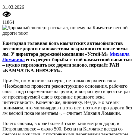
31.03.2026
11864
Ежегодная головная боль камчатских автомобилистов –
весенние дороги с множеством вскрывшихся после зимы
ям. У директора дорожной компании «Устой-М»
Михаила
Ломакина
есть рецепт борьбы с этой камчатской напастью
– нужно переложить все дороги заново, передаёт РАИ
«КАМЧАТКА-ИНФОРМ».
Причём, по мнению эксперта, не только верхнего слоя.
«Необходимо провести реконструкцию основания, рабочего
слоя – под современные нагрузки, и возросшую в десятки раз
от проектируемой еще в середине прошлого века
интенсивность. Конечно же, ливневку. Везде. Но все мы
понимаем, что миллиардов на это нет, поэтому про дороги без
ям весной пока не мечтаем», – считает Михаил Ломакин.
По его словам, в крае более 3 тысяч километров дорог, в
Петропавловске – около 500. Весна на Камчатке всегда со
снегом и дождями, с постоянными перепадами температуры,