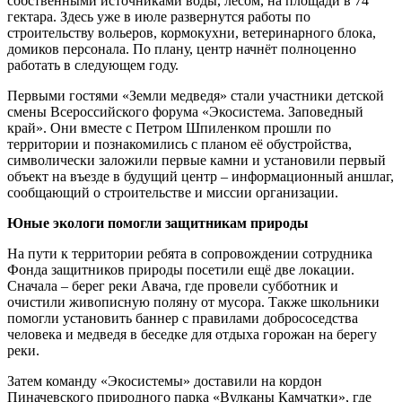
собственными источниками воды, лесом, на площади в 74
гектара. Здесь уже в июле развернутся работы по
строительству вольеров, кормокухни, ветеринарного блока,
домиков персонала. По плану, центр начнёт полноценно
работать в следующем году.
Первыми гостями «Земли медведя» стали участники детской
смены Всероссийского форума «Экосистема. Заповедный
край». Они вместе с Петром Шпиленком прошли по
территории и познакомились с планом её обустройства,
символически заложили первые камни и установили первый
объект на въезде в будущий центр – информационный аншлаг,
сообщающий о строительстве и миссии организации.
Юные экологи помогли защитникам природы
На пути к территории ребята в сопровождении сотрудника
Фонда защитников природы посетили ещё две локации.
Сначала – берег реки Авача, где провели субботник и
очистили живописную поляну от мусора. Также школьники
помогли установить баннер с правилами добрососедства
человека и медведя в беседке для отдыха горожан на берегу
реки.
Затем команду «Экосистемы» доставили на кордон
Пиначевского природного парка «Вулканы Камчатки», где