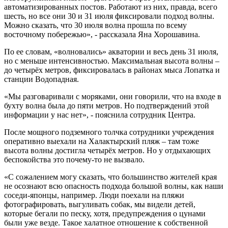
автоматизированных постов. Работают из них, правда, всего
шесть, но все они 30 и 31 июля фиксировали подход волны.
Можно сказать, что 30 июля волна прошла по всему
восточному побережью», - рассказала Яна Хорошавина.
По ее словам, «волновались» акватории и весь день 31 июля,
но с меньше интенсивностью. Максимальная высота волны –
до четырёх метров, фиксировалась в районах мыса Лопатка и
станции Водопадная.
«Мы разговаривали с моряками, они говорили, что на входе в
бухту волна была до пяти метров. Но подтверждений этой
информации у нас нет», - пояснила сотрудник Центра.
После мощного подземного толчка сотрудники учреждения
оперативно выехали на Халактырский пляж – там тоже
высота волны достигла четырёх метров. Но у отдыхающих
беспокойства это почему-то не вызвало.
«С сожалением могу сказать, что большинство жителей края
не осознают всю опасность подхода большой волны, как наши
соседи-японцы, например. Люди поехали на пляжи
фотографировать, выгуливать собак, мы видели детей,
которые бегали по песку, хотя, предупреждения о цунами
были уже везде. Такое халатное отношение к собственной