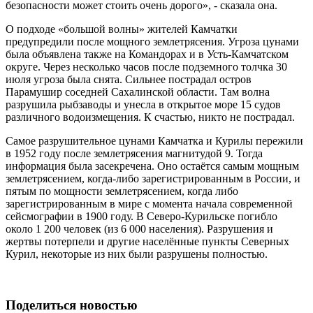
безопасности может стоить очень дорого», - сказала она.
О подходе «большой волны» жителей Камчатки
предупредили после мощного землетрясения. Угроза цунами
была объявлена также на Командорах и в Усть-Камчатском
округе. Через несколько часов после подземного толчка 30
июля угроза была снята. Сильнее пострадал остров
Парамушир соседней Сахалинской области. Там волна
разрушила рыбзаводы и унесла в открытое море 15 судов
различного водоизмещения. К счастью, никто не пострадал.
Cамое разрушительное цунами Камчатка и Курилы пережили
в 1952 году после землетрясения магнитудой 9. Тогда
информация была засекречена. Оно остаётся самым мощным
землетрясением, когда-либо зарегистрированным в России, и
пятым по мощности землетрясением, когда либо
зарегистрированным в мире с момента начала современной
сейсмографии в 1900 году. В Северо-Курильске погибло
около 1 200 человек (из 6 000 населения). Разрушения и
жертвы потерпели и другие населённые пункты Северных
Курил, некоторые из них были разрушены полностью.
Поделиться новостью