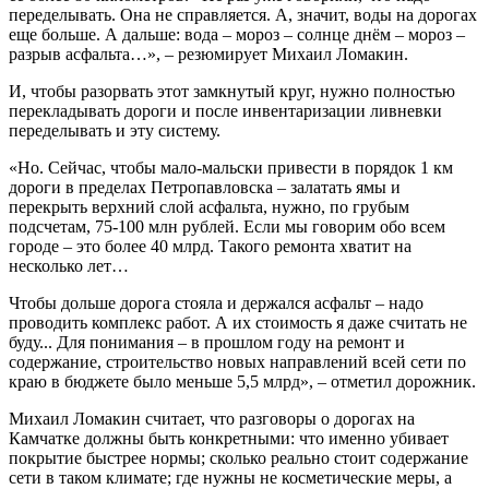
переделывать. Она не справляется. А, значит, воды на дорогах
еще больше. А дальше: вода – мороз – солнце днём – мороз –
разрыв асфальта…», – резюмирует Михаил Ломакин.
И, чтобы разорвать этот замкнутый круг, нужно полностью
перекладывать дороги и после инвентаризации ливневки
переделывать и эту систему.
«Но. Сейчас, чтобы мало-мальски привести в порядок 1 км
дороги в пределах Петропавловска – залатать ямы и
перекрыть верхний слой асфальта, нужно, по грубым
подсчетам, 75-100 млн рублей. Если мы говорим обо всем
городе – это более 40 млрд. Такого ремонта хватит на
несколько лет…
Чтобы дольше дорога стояла и держался асфальт – надо
проводить комплекс работ. А их стоимость я даже считать не
буду... Для понимания – в прошлом году на ремонт и
содержание, строительство новых направлений всей сети по
краю в бюджете было меньше 5,5 млрд», – отметил дорожник.
Михаил Ломакин считает, что разговоры о дорогах на
Камчатке должны быть конкретными: что именно убивает
покрытие быстрее нормы; сколько реально стоит содержание
сети в таком климате; где нужны не косметические меры, а