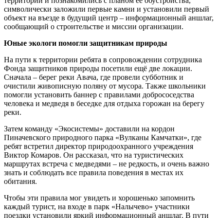
территории и познакомились с планом её обустройства,
символически заложили первые камни и установили первый
объект на въезде в будущий центр – информационный аншлаг,
сообщающий о строительстве и миссии организации.
Юные экологи помогли защитникам природы
На пути к территории ребята в сопровождении сотрудника
Фонда защитников природы посетили ещё две локации.
Сначала – берег реки Авача, где провели субботник и
очистили живописную поляну от мусора. Также школьники
помогли установить баннер с правилами добрососедства
человека и медведя в беседке для отдыха горожан на берегу
реки.
Затем команду «Экосистемы» доставили на кордон
Пиначевского природного парка «Вулканы Камчатки», где
ребят встретил директор природоохранного учреждения
Виктор Комаров. Он рассказал, что на туристических
маршрутах встреча с медведями – не редкость, и очень важно
знать и соблюдать все правила поведения в местах их
обитания.
Чтобы эти правила мог увидеть и хорошенько запомнить
каждый турист, на входе в парк «Налычево» участники
поездки установили яркий информационный аншлаг. В пути