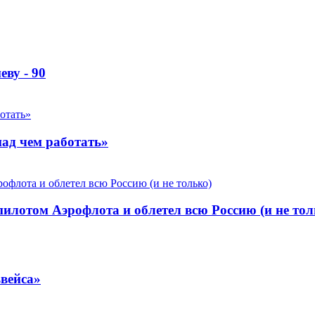
ву - 90
над чем работать»
пилотом Аэрофлота и облетел всю Россию (и не тол
вейса»