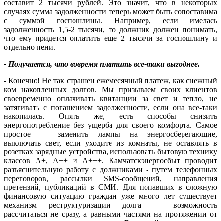
составит 2 тысячи рублей. Это значит, что в некоторых
случаях сумма задолженности теперь может быть сопоставима
с суммой госпошлины. Например, если имелась
задолженность 1,5-2 тысячи, то должник должен понимать,
что ему придется оплатить еще 2 тысячи за госпошлину и
отдельно пени.
- Получается, что вовремя платить все-таки выгоднее.
- Конечно! Не так страшен ежемесячный платеж, как снежный
ком накопленных долгов. Мы призываем своих клиентов
своевременно оплачивать квитанции за свет и тепло, не
затягивать с погашением задолженности, если она все-таки
накопилась. Опять же, есть способы снизить
энергопотребление без ущерба для своего комфорта. Самое
простое — заменить лампы на энергосберегающие,
выключать свет, если уходите из комнаты, не оставлять в
розетках зарядные устройства, использовать бытовую технику
классов А+, А++ и А+++. Камчатскэнергосбыт проводит
разъяснительную работу с должниками - путем телефонных
переговоров, рассылки SMS-сообщений, направления
претензий, публикаций в СМИ. Для попавших в сложную
финансовую ситуацию граждан уже много лет существует
механизм реструктуризации долга — возможность
рассчитаться не сразу, а равными частями на протяжении от