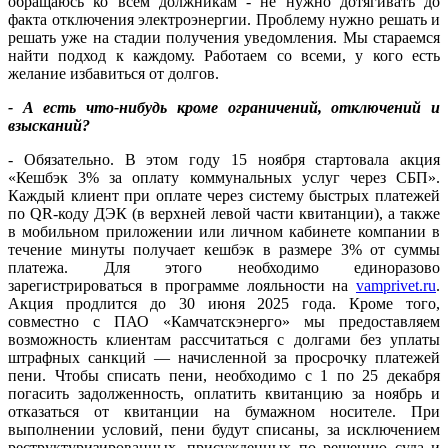
обращаюсь ко всем должникам - не нужно дотягивать до
факта отключения электроэнергии. Проблему нужно решать и
решать уже на стадии получения уведомления. Мы стараемся
найти подход к каждому. Работаем со всеми, у кого есть
желание избавиться от долгов.
- А есть что-нибудь кроме ограничений, отключений и
взысканий?
- Обязательно. В этом году 15 ноября стартовала акция
«Кешбэк 3% за оплату коммунальных услуг через СБП».
Каждый клиент при оплате через систему быстрых платежей
по QR-коду ДЭК (в верхней левой части квитанции), а также
в мобильном приложении или личном кабинете компании в
течение минуты получает кешбэк в размере 3% от суммы
платежа. Для этого необходимо единоразово
зарегистрироваться в программе лояльности на
vamprivet.ru
.
Акция продлится до 30 июня 2025 года. Кроме того,
совместно с ПАО «Камчатскэнерго» мы предоставляем
возможность клиентам рассчитаться с долгами без уплаты
штрафных санкций — начисленной за просрочку платежей
пени. Чтобы списать пени, необходимо с 1 по 25 декабря
погасить задолженность, оплатить квитанцию за ноябрь и
отказаться от квитанции на бумажном носителе. При
выполнении условий, пени будут списаны, за исключением
реструктуризированных, присужденных по решению суда и