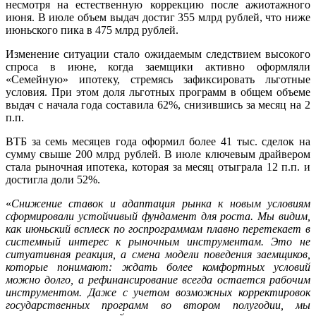
несмотря на естественную коррекцию после ажиотажного
июня. В июле объем выдач достиг 355 млрд рублей, что ниже
июньского пика в 475 млрд рублей.
Изменение ситуации стало ожидаемым следствием высокого
спроса в июне, когда заемщики активно оформляли
«Семейную» ипотеку, стремясь зафиксировать льготные
условия. При этом доля льготных программ в общем объеме
выдач с начала года составила 62%, снизившись за месяц на 2
п.п.
ВТБ за семь месяцев года оформил более 41 тыс. сделок на
сумму свыше 200 млрд рублей. В июле ключевым драйвером
стала рыночная ипотека, которая за месяц отыграла 12 п.п. и
достигла доли 52%.
«
Снижение ставок и адаптация рынка к новым условиям
сформировали устойчивый фундамент для роста. Мы видим,
как июньский всплеск по госпрограммам плавно перетекает в
системный интерес к рыночным инструментам. Это не
ситуативная реакция, а смена модели поведения заемщиков,
которые понимают: ждать более комфортных условий
можно долго, а рефинансирование всегда остается рабочим
инструментом. Даже с учетом возможных корректировок
государственных программ во втором полугодии, мы