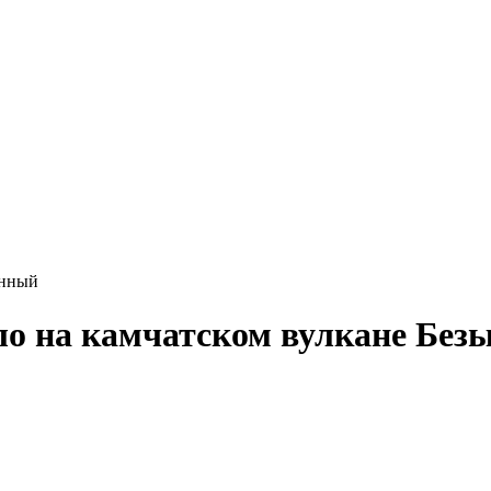
янный
о на камчатском вулкане Бе