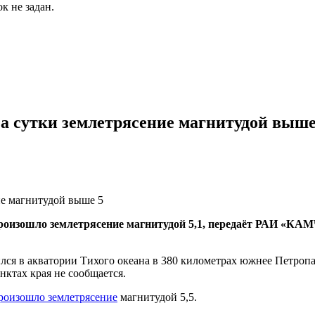
к не задан.
за сутки землетрясение магнитудой выше
 произошло землетрясение магнитудой 5,1, передаёт РАИ 
лся в акватории Тихого океана в 380 километрах южнее Петропа
нктах края не сообщается.
роизошло землетрясение
магнитудой 5,5.