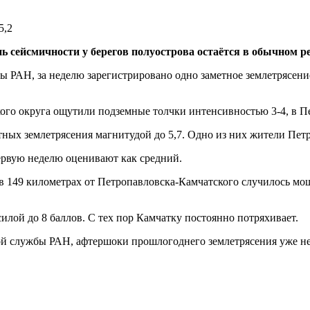
ень сейсмичности у берегов полуострова остаётся в обыч
РАН, за неделю зарегистрировано одно заметное землетрясение
го округа ощутили подземные толчки интенсивностью 3-4, в Пе
тных землетрясения магнитудой до 5,7. Одно из них жители Пет
ервую неделю оценивают как средний.
в 149 километрах от Петропавловска-Камчатского случилось мощ
лой до 8 баллов. С тех пор Камчатку постоянно потряхивает.
й службы РАН, афтершоки прошлогоднего землетрясения уже не