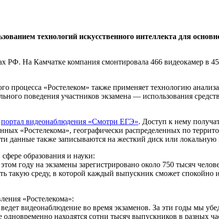
зованием технологий искусственного интеллекта для основно
ах РФ. На Камчатке компания смонтировала 466 видеокамер в 4
го процесса «Ростелеком» также применяет технологию анализа
ьного поведения участников экзамена — использования средств 
а
портал видеонаблюдения «Смотри ЕГЭ»
. Доступ к нему получ
данных «Ростелекома», географически распределенных по терри
ости данные также записываются на жесткий диск или локальную 
 сфере образования и науки:
 этом году на экзамены зарегистрировано около 750 тысяч челов
ть такую среду, в которой каждый выпускник сможет спокойно 
вления «Ростелекома»:
 ведет видеонаблюдение во время экзаменов. За эти годы мы уб
не одновременно находятся сотни тысяч выпускников в разных ча