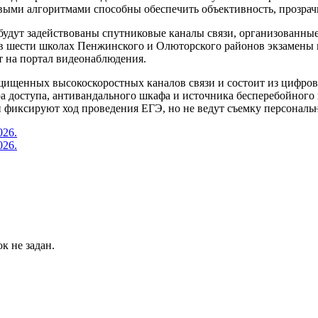
выми алгоритмами способны обеспечить объективность, прозрачн
удут задействованы спутниковые каналы связи, организованные
 шести школах Пенжинского и Олюторского районов экзамены п
ет на портал видеонаблюдения.
щищенных высокоскоростных каналов связи и состоит из цифров
а доступа, антивандального шкафа и источника бесперебойного 
 фиксируют ход проведения ЕГЭ, но не ведут съемку персональ
к не задан.