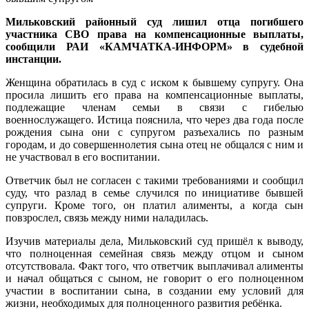
Мильковский районный суд лишил отца погибшего
участника СВО права на компенсационные выплаты,
сообщили РАИ «КАМЧАТКА-ИНФОРМ» в судебной
инстанции.
Женщина обратилась в суд с иском к бывшему супругу. Она
просила лишить его права на компенсационные выплаты,
подлежащие членам семьи в связи с гибелью
военнослужащего. Истица пояснила, что через два года после
рождения сына они с супругом разъехались по разным
городам, и до совершеннолетия сына отец не общался с ним и
не участвовал в его воспитании.
Ответчик был не согласен с такими требованиями и сообщил
суду, что разлад в семье случился по инициативе бывшей
супруги. Кроме того, он платил алименты, а когда сын
повзрослел, связь между ними наладилась.
Изучив материалы дела, Мильковский суд пришёл к выводу,
что полноценная семейная связь между отцом и сыном
отсутствовала. Факт того, что ответчик выплачивал алименты
и начал общаться с сыном, не говорит о его полноценном
участии в воспитании сына, в создании ему условий для
жизни, необходимых для полноценного развития ребёнка.