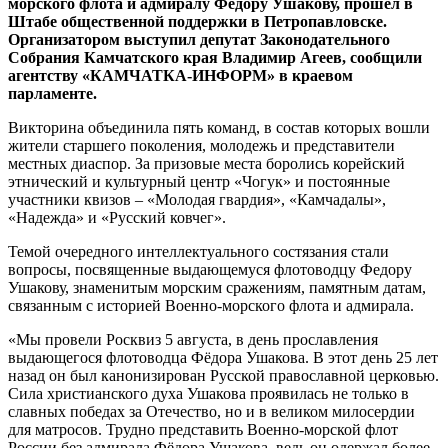
морского флота и адмиралу Федору Ушакову, прошел в
Штабе общественной поддержки в Петропавловске.
Организатором выступил депутат Законодательного
Собрания Камчатского края Владимир Агеев, сообщили
агентству «КАМЧАТКА-ИНФОРМ» в краевом
парламенте.
Викторина объединила пять команд, в состав которых вошли
жители старшего поколения, молодежь и представители
местных диаспор. За призовые места боролись корейский
этнический и культурный центр «Чогук» и постоянные
участники квизов – «Молодая гвардия», «Камчадалы»,
«Надежда» и «Русский ковчег».
Темой очередного интеллектуального состязания стали
вопросы, посвященные выдающемуся флотоводцу Федору
Ушакову, знаменитым морским сражениям, памятным датам,
связанным с историей Военно-морского флота и адмирала.
«Мы провели Росквиз 5 августа, в день прославления
выдающегося флотоводца Фёдора Ушакова. В этот день 25 лет
назад он был канонизирован Русской православной церковью.
Сила христианского духа Ушакова проявилась не только в
славных победах за Отечество, но и в великом милосердии
для матросов. Трудно представить Военно-морской флот
России без адмирала Фёдора Ушакова, ведь он одержал более