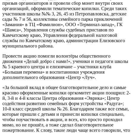
призыв организаторов и провели сбор монет внутри своих
организаций, оформили тематические копилки. Среди таких
участников школы №№ 3, 26, 45 из Петропавловска, детские
сады № 7 и 56, коллективы семейного парка приключений
«Замания» в ТЦ «Фамилион», ООО «Терминал-запад», ГК
«Шамса», Управления службы судебных приставов по
Камчатскому краю, Управления федеральной налоговой
службы по Камчатскому краю, администрации Елизовского
муниципального района.
Провести акцию помогли волонтёры общественного
движения «Делай добро с нами!», ученики и педагоги школы
№ 5 краевого центра и елизовчане – участники клуба
«Большая перемена» и воспитанники учреждения
дополнительного образования «Центр «Луч».
«За большой вклад в общее благотворительное дело и самые
красиво оформленные копилки оргкомитет акции поощрил: 2-
й, 3-й и 4-й классы Центра образования «Эврика»; Центр
содействия развитию семейных форм устройства «Радуга»;
10-й класс средней школы № 26. Благодарим также все семьи,
которые пришли с детьми и принесли копилки специально,
чтобы поучаствовать в акции, и всех, кто просто проходил
мимо, но не прошёл, а тоже сделал благотворительное
пожертвование. К слову, такие люди чаще всего говорили, что