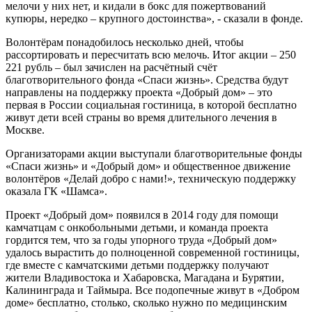
мелочи у них нет, и кидали в бокс для пожертвований
купюры, нередко – крупного достоинства», - сказали в фонде.
Волонтёрам понадобилось несколько дней, чтобы
рассортировать и пересчитать всю мелочь. Итог акции – 250
221 рубль – был зачислен на расчётный счёт
благотворительного фонда «Спаси жизнь». Средства будут
направлены на поддержку проекта «Добрый дом» – это
первая в России социальная гостиница, в которой бесплатно
живут дети всей страны во время длительного лечения в
Москве.
Организаторами акции выступали благотворительные фонды
«Спаси жизнь» и «Добрый дом» и общественное движение
волонтёров «Делай добро с нами!», техническую поддержку
оказала ГК «Шамса».
Проект «Добрый дом» появился в 2014 году для помощи
камчатцам с онкобольными детьми, и команда проекта
гордится тем, что за годы упорного труда «Добрый дом»
удалось вырастить до полноценной современной гостиницы,
где вместе с камчатскими детьми поддержку получают
жители Владивостока и Хабаровска, Магадана и Бурятии,
Калининграда и Таймыра. Все подопечные живут в «Добром
доме» бесплатно, столько, сколько нужно по медицинским