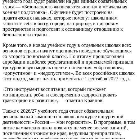
учебного года будет разделен на два единых обязательных
курса — «Безопасность жизнедеятельности» и «Начальная
военная подготовка». Обучение будет построено на
практических навыках, которые помогут школьникам
защитить себя в быту, городе, на природе, в цифровом
пространстве и подготовят к осознанному отношению к
безопасности страны.
Кроме того, в новом учебном году в отдельных школах всех
регионов страны начнут оценивать поведение обучающихся
со второго по восьмой классы. По итогам прошлогодней
апробации наиболее результативной и приемлемой признали
трехуровневую модель оценки поведения: «образцовое»,
«допустимое» и «недопустимое». Во всех российских школах
этот подход могут начать применять с 1 сентября 2027 года.
«Это инструмент воспитания, который поможет
мотивировать ребят и своевременно скорректировать
траекторию их развития», — отметил Кравцов.
Также с 2026/27 учебного года станет обязательным
региональный компонент в школьном курсе внеурочной
деятельности «Россия — мои горизонты». В программе, в том
числе камчатских школ появятся не менее восьми занятий,
посвященных экономике края, ведущим предприятиям,
востребованным профессиям и карьерным возможностям