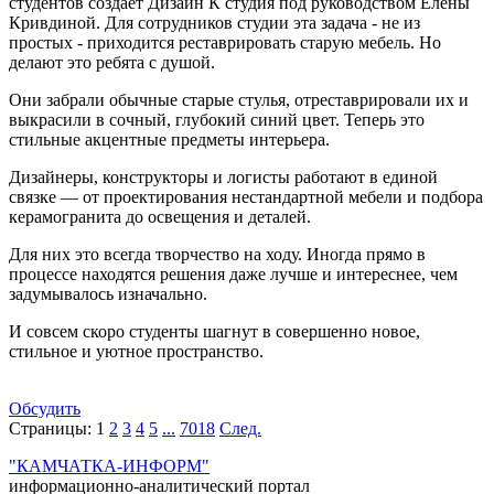
студентов создает Дизайн К студия под руководством Елены
Кривдиной. Для сотрудников студии эта задача - не из
простых - приходится реставрировать старую мебель. Но
делают это ребята с душой.
​Они забрали обычные старые стулья, отреставрировали их и
выкрасили в сочный, глубокий синий цвет. Теперь это
стильные акцентные предметы интерьера.​
Дизайнеры, конструкторы и логисты работают в единой
связке — от проектирования нестандартной мебели и подбора
керамогранита до освещения и деталей.
Для них это всегда творчество на ходу. Иногда прямо в
процессе находятся решения даже лучше и интереснее, чем
задумывалось изначально.
​И совсем скоро студенты шагнут в совершенно новое,
стильное и уютное пространство.
Обсудить
Страницы:
1
2
3
4
5
...
7018
След.
"КАМЧАТКА-ИНФОРМ"
информационно-аналитический портал