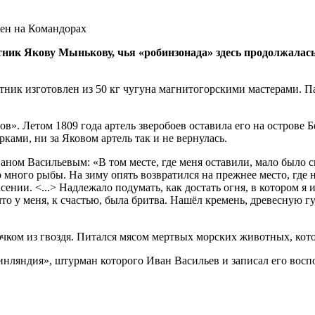
мятник Якову Мынькову, чья «робинзонада» здесь продолжа
тник изготовлен из 50 кг чугуна магнитогорскими мастерами. Па
». Летом 1809 года артель зверобоев оставила его на острове 
ками, ни за Яковом артель так и не вернулась.
м Васильевым: «В том месте, где меня оставили, мало было сп
о много рыбы. На зиму опять возвратился на прежнее место, где
сении. <...> Надлежало подумать, как достать огня, в котором я
то у меня, к счастью, была бритва. Нашёл кремень, древесную гу
ючком из гвоздя. Питался мясом мертвых морских животных, кото
инляндия», штурман которого Иван Васильев и записал его восп