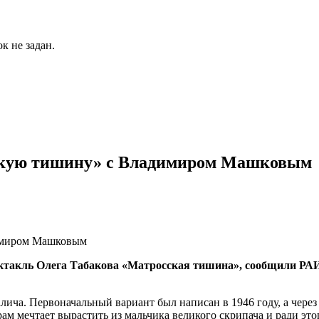
к не задан.
скую тишину» с Владимиром Машковым
 спектакль Олега Табакова «Матросская тишина», сообщил
ича. Первоначальный вариант был написан в 1946 году, а через 
м мечтает вырастить из мальчика великого скрипача и ради этог