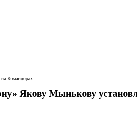
 на Командорах
ону» Якову Мынькову установл