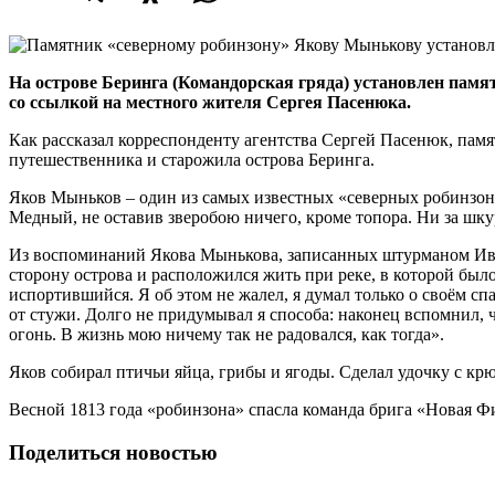
На острове Беринга (Командорская гряда) установлен па
со ссылкой на местного жителя Сергея Пасенюка.
Как рассказал корреспонденту агентства Сергей Пасенюк, памя
путешественника и старожила острова Беринга.
Яков Мыньков – один из самых известных «северных робинзонов
Медный, не оставив зверобою ничего, кроме топора. Ни за шкур
Из воспоминаний Якова Мынькова, записанных штурманом Ивано
сторону острова и расположился жить при реке, в которой был
испортившийся. Я об этом не жалел, я думал только о своём спа
от стужи. Долго не придумывал я способа: наконец вспомнил, ч
огонь. В жизнь мою ничему так не радовался, как тогда».
Яков собирал птичьи яйца, грибы и ягоды. Сделал удочку с кр
Весной 1813 года «робинзона» спасла команда брига «Новая Ф
Поделиться новостью