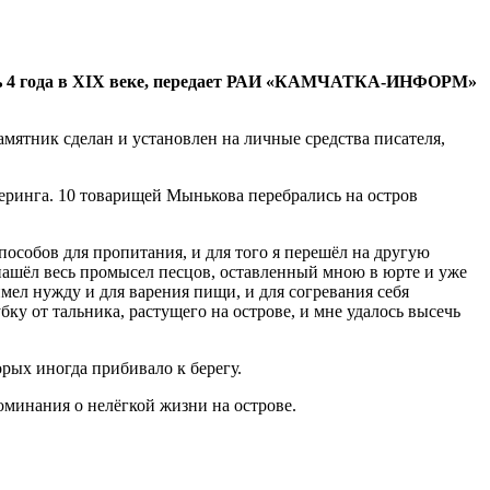
лась 4 года в XIX веке, передает РАИ «КАМЧАТКА-ИНФОРМ»
мятник сделан и установлен на личные средства писателя,
Беринга. 10 товарищей Мынькова перебрались на остров
особов для пропитания, и для того я перешёл на другую
 нашёл весь промысел песцов, оставленный мною в юрте и уже
 имел нужду и для варения пищи, и для согревания себя
бку от тальника, растущего на острове, и мне удалось высечь
рых иногда прибивало к берегу.
оминания о нелёгкой жизни на острове.