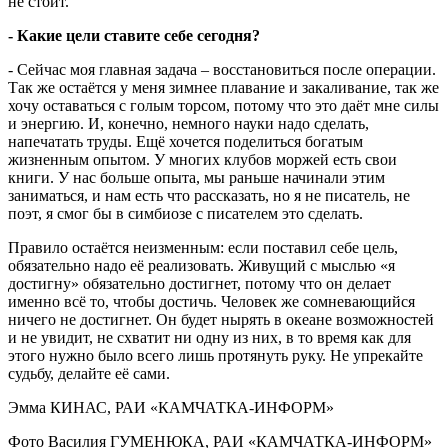
не стоит.
- Какие цели ставите себе сегодня?
- Сейчас моя главная задача – восстановиться после операции.
Так же остаётся у меня зимнее плавание и закаливание, так же
хочу оставаться с голым торсом, потому что это даёт мне силы
и энергию. И, конечно, немного науки надо сделать,
напечатать труды. Ещё хочется поделиться богатым
жизненным опытом. У многих клубов моржей есть свои
книги. У нас больше опыта, мы раньше начинали этим
заниматься, и нам есть что рассказать, но я не писатель, не
поэт, я смог бы в симбиозе с писателем это сделать.
Правило остаётся неизменным: если поставил себе цель,
обязательно надо её реализовать. Живущий с мыслью «я
достигну» обязательно достигнет, потому что он делает
именно всё то, чтобы достичь. Человек же сомневающийся
ничего не достигнет. Он будет нырять в океане возможностей
и не увидит, не схватит ни одну из них, в то время как для
этого нужно было всего лишь протянуть руку. Не упрекайте
судьбу, делайте её сами.
Эмма КИНАС, РАИ «КАМЧАТКА-ИНФОРМ»
Фото Василия ГУМЕНЮКА, РАИ «КАМЧАТКА-ИНФОРМ»