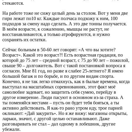
стекаются.
На работе тоже не сижу целый день за столом. Вот у меня две
гири лежат по10 кг. Каждые полчаса подхожу к ним, 100
подходов за смену надо сделать. А это две тонны получается.
В моём возрасте, к сожалению, мышцы не растут, не
восстанавливаются, а только атрофируются, и нужно
сохранять их остатки.
Сейчас больным в 50-60 лет говорят: «А что вы хотите?
Возраст». Какой это возраст?! Есть возрастная градация, по
которой до 75 лет – средний возраст, с 75 до 90 лет – пожилой,
свыше 90 – долгожитель. Вот с такой постановкой вопроса я
согласен. Мне 81 год, но разве я слабее 25-летнего? Я имею
большой багаж и по борьбе, и по другим видам спорта.
Конечно, я не так легко отмахнусь, как в былые времена, когда
выступал на масштабных соревнованиях, этот факт моё
самолюбие задевает, но защитить себя сумею, перейду в
другое измерение. Люди пасуют в основном из-за страха. А
ты поменяйся местами – пусть он будет тебя бояться, а ты
активно действовать. Я как-то рано утром иду, трое парней
окликают: «Дай закурить». Но я же вижу: магазины открыты,
ларьки, значит, с другой целью останавливают. Даже
разговаривать не стал – дал одному в лобешник, другие
убежали.