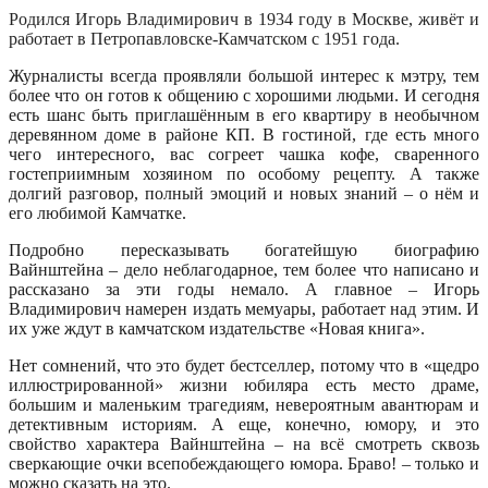
Родился Игорь Владимирович в 1934 году в Москве, живёт и
работает в Петропавловске-Камчатском с 1951 года.
Журналисты всегда проявляли большой интерес к мэтру, тем
более что он готов к общению с хорошими людьми. И сегодня
есть шанс быть приглашённым в его квартиру в необычном
деревянном доме в районе КП. В гостиной, где есть много
чего интересного, вас согреет чашка кофе, сваренного
гостеприимным хозяином по особому рецепту. А также
долгий разговор, полный эмоций и новых знаний – о нём и
его любимой Камчатке.
Подробно пересказывать богатейшую биографию
Вайнштейна – дело неблагодарное, тем более что написано и
рассказано за эти годы немало. А главное – Игорь
Владимирович намерен издать мемуары, работает над этим. И
их уже ждут в камчатском издательстве «Новая книга».
Нет сомнений, что это будет бестселлер, потому что в «щедро
иллюстрированной» жизни юбиляра есть место драме,
большим и маленьким трагедиям, невероятным авантюрам и
детективным историям. А еще, конечно, юмору, и это
свойство характера Вайнштейна – на всё смотреть сквозь
сверкающие очки всепобеждающего юмора. Браво! – только и
можно сказать на это.