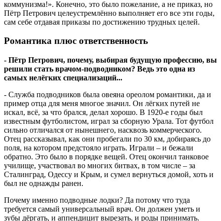
коммунизма!». Конечно, это было пожелание, а не приказ, но
Пётр Петрович целеустремлённо выполняет его все эти годы,
сам себе отдавая приказы по достижению трудных целей.
Романтика плюс ответственность
- Пётр Петрович, почему, выбирая будущую профессию, вы
решили стать врачом-подводником? Ведь это одна из
самых нелёгких специализаций...
- Служба подводников была овеяна ореолом романтики, да и
пример отца для меня многое значил. Он лёгких путей не
искал, всё, за что брался, делал хорошо. В 1920-е годы был
известным футболистом, играл за сборную Урала. Тот футбол
сильно отличался от нынешнего, насквозь коммерческого.
Отец рассказывал, как они пробегали по 30 км, добираясь до
поля, на котором предстояло играть. Играли – и бежали
обратно. Это было в порядке вещей. Отец окончил танковое
училище, участвовал во многих битвах, в том числе – за
Сталинград, Одессу и Крым, и сумел вернуться домой, хоть и
был не однажды ранен.
Почему именно подводные лодки? Да потому что туда
требуется самый универсальный врач. Он должен уметь и
зубы дёргать, и аппендицит вырезать, и роды принимать.