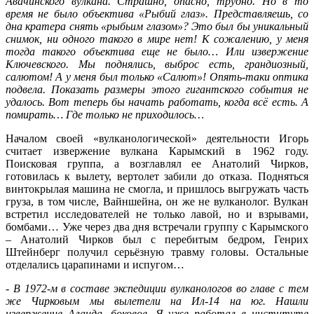
Авачинского вулкана. Страшно, опасно, трудно. Но в то
время не было объектива «Рыбий глаз». Представляешь, со
дна кратера снять «рыбьим глазом»? Это был бы уникальный
снимок, ни одного такого в мире нет! К сожалению, у меня
тогда такого объектива еще не было… Или извержение
Ключевского. Мы поднялись, выброс есть, грандиозный,
салютом! А у меня был только «Салют»! Опять-таки оптика
подвела. Показать размеры этого гигантского события не
удалось. Вот теперь бы начать работать, когда всё есть. А
помирать… Где только не приходилось…
Началом своей «вулканологической» деятельности Игорь
считает извержение вулкана Карымский в 1962 году.
Поисковая группа, а возглавлял ее Анатолий Чирков,
готовилась к вылету, вертолет забили до отказа. Подняться
винтокрылая машина не смогла, и пришлось выгружать часть
груза, в том числе, Вайншейна, он же не вулканолог. Вулкан
встретил исследователей не только лавой, но и взрывами,
бомбами… Уже через два дня встречали группу с Карымского
– Анатолий Чирков был с перебитым бедром, Генрих
Штейнберг получил серьёзную травму головы. Остальные
отделались царапинами и испугом…
-
В 1972-м в составе экспедиции вулканологов во главе с тем
же Чирковым мы вылетели на Ил-14 на юг. Нашли
извержение Алаида, боковое. Я уже работал в институте