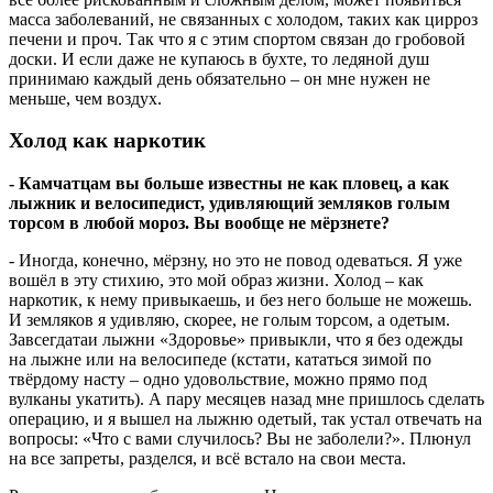
масса заболеваний, не связанных с холодом, таких как цирроз
печени и проч. Так что я с этим спортом связан до гробовой
доски. И если даже не купаюсь в бухте, то ледяной душ
принимаю каждый день обязательно – он мне нужен не
меньше, чем воздух.
Холод как наркотик
- Камчатцам вы больше известны не как пловец, а как
лыжник и велосипедист, удивляющий земляков голым
торсом в любой мороз. Вы вообще не мёрзнете?
- Иногда, конечно, мёрзну, но это не повод одеваться. Я уже
вошёл в эту стихию, это мой образ жизни. Холод – как
наркотик, к нему привыкаешь, и без него больше не можешь.
И земляков я удивляю, скорее, не голым торсом, а одетым.
Завсегдатаи лыжни «Здоровье» привыкли, что я без одежды
на лыжне или на велосипеде (кстати, кататься зимой по
твёрдому насту – одно удовольствие, можно прямо под
вулканы укатить). А пару месяцев назад мне пришлось сделать
операцию, и я вышел на лыжню одетый, так устал отвечать на
вопросы: «Что с вами случилось? Вы не заболели?». Плюнул
на все запреты, разделся, и всё встало на свои места.