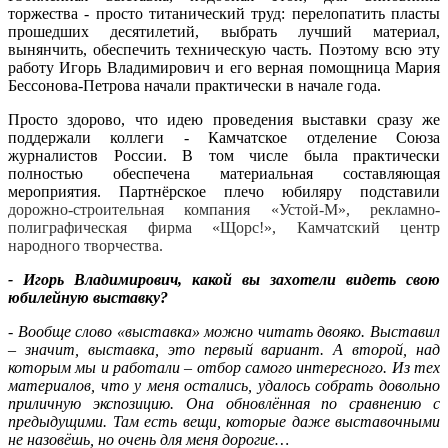
торжества - просто титанический труд: перелопатить пласты
прошедших десятилетий, выбрать лучший материал,
вынянчить, обеспечить техническую часть. Поэтому всю эту
работу Игорь Владимирович и его верная помощница Мария
Бессонова-Петрова начали практически в начале года.
Просто здорово, что идею проведения выставки сразу же
поддержали коллеги - Камчатское отделение Союза
журналистов России. В том числе была практически
полностью обеспечена материальная составляющая
мероприятия. Партнёрское плечо юбиляру подставили
дорожно-строительная компания «Устой-М», рекламно-
полиграфическая фирма «Щорс!», Камчатский центр
народного творчества.
- Игорь Владимирович, какой вы захотели видеть свою
юбилейную выставку?
- Вообще слово «выставка» можно читать двояко. Выставил
– значит, выставка, это первый вариант. А второй, над
которым мы и работали – отбор самого интересного. Из тех
материалов, что у меня остались, удалось собрать довольно
приличную экспозицию. Она обновлённая по сравнению с
предыдущими. Там есть вещи, которые даже выставочными
не назовёшь, но очень для меня дорогие…