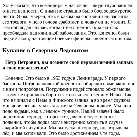
Хочу сказать, что командиры у нас были – люди глубочайшей
ответственности. С ними не страшно было боевое дежурство
нести. Я был уверен, что, в каком бы состоянии ни застигла
его тревога, у него голова сработает, и лодку он не утопит. Я
сам наблюдал случаи, когда ответственность за экипаж
преобладала над клиникой заболевания. Это, конечно, были
редкие люди, настоящие боевые офицеры с военным опытом.
Купание в Северном Ледовитом
- Пётр Петрович, вы помните свой первый зимний заплыв
и свои впечатления?
- Конечно! Это было в 1953 году, в Ленинграде. У первого
бастиона Петропавловской крепости собирались «моржи», и я
с ними попробовал. Погружение подействовало обжигающе,
к тому же пришлось бороться с сильным течением Невы. Так
что начинал я с Невы и Финского залива, а во время службы
мне довелось искупаться даже на Северном полюсе. Мы шли
подо льдами, как в ледяном туннеле. Нашей задачей было
испытание торпед, которые создавали искусственные
полыньи, чтобы лодка могла экстренно всплыть в случае
аварийной ситуации. Мы выпускали торпеду, она взрывала
лёд, и мы всплывали. Это было достижением в те годы.