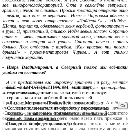
зав. кинофотолабораторией. Окна в самолёте выпуклые,
грязные, ничего не снимешь. Просим командира открыть окно
– нельзя, это вам не вертолёт. Идём с Чирковым вдвоём в
хвост - люк легко открывается. «Пойдешь?» - «Пойду».
Шапка, перчатки, обвязывает меня верёвкой, фотоаппарат –
в руки. Я, привязанный, снимаю. Идём левым галсом. Обратно
правым – меня прижимает крышкой люка, половина меня в
самолёте, а вторая «на улице». Снимать нечего и очень
больно. Люк отдавили с трудом. «Как красиво ты ногами
дрыгал!» - прокомментировал Чирков… А вот снимки
получились хорошие.
- Игорь Владимирович, а Северный полюс мы всё-таки
увидим на выставке?
-
Я не представлял его широкому зрителю ни разу, мечтал
РАИ «КАМЧАТКА-ИНФОРМ» защищает
показать как следует. На выставке будут фотографии,
персональные данные пользователей и использует
которые мы нашли.
сервис аналитики действий пользователей
Прыгать с парашютом Вайнштейн начал в 45 лет. А в 50 лет
«Яндекс.Метрика». Пожалуйста, ознакомьтесь с
Ok
стал участником экстремального парашютного десанта
Согласие пользователя на обработку персональных
«Экспарк» и впервые приземлился на льды Ледовитого
данных
,
Соглашение в отношении использования
океана. К тому времени у него было всего пять прыжков, а
пользовательских данных
,
«проходной балл» - тысяча. До этого никто в мире не
Политика_конфиденциальности.docx
.
выполнял групповых прыжков на льды, поэтому допускали