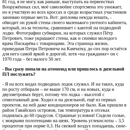
81 год, я не могу, как раньше, выступать на первенствах
Вооружённых сил, моё самолюбие спортсмена это унижает,
но я участвую во всех кроссах и среди возрастных участников
занимаю первые места. Вот: дипломы некуда вешать, -
обводит он рукой стены своего маленького уютного кабинета,
который, из-за тесноты, сравнивает с каютой на подводной
лодке. Фотографии субмарин, на которых служил Пётр
Петрович, тоже украшают стены, как и снимки молодого
врача Пискарёва с товарищами. Эта страница жизни,
приведшая Петра Петровича на Камчатку, до сих пор остаётся
для него самой яркой и дорогой, хотя «на гражданке» он с
1970 года – без малого 50 лет.
- Вы сразу попали на атомоход или пришлось в дизельной
ПЛ послужить?
- Я на всех видах подводных лодок служил. И на таких, куда
по росту отбирали – не выше 170 см, и на новых, куда и
двухметровых берут, потому что лодка – высотой с
семиэтажный дом. Ходил и на дизельной, ещё из первых
проектов, на ней даже кондиционеров не было. Как пришли в
район Гавайских островов, так температура в отсеках
поднялась до 60 градусов. Страшные условия! Сидели голые,
с мокрыми полотенцами на шеях. Уровень углекислоты – 3,5
процентов при норме 0,3. На свежий воздух попадаешь, сине-