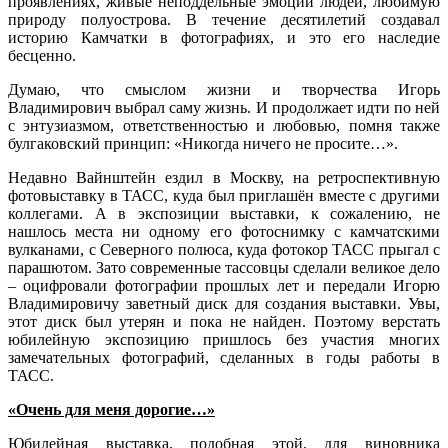
проявлениях, живые неподдельные эмоции людей, любимую
природу полуострова. В течение десятилетий создавал
историю Камчатки в фотографиях, и это его наследие
бесценно.
Думаю, что смыслом жизни и творчества Игорь
Владимирович выбрал саму жизнь. И продолжает идти по ней
с энтузиазмом, ответственностью и любовью, помня также
булгаковский принцип: «Никогда ничего не просите…».
Недавно Вайнштейн ездил в Москву, на ретроспективную
фотовыставку в ТАСС, куда был приглашён вместе с другими
коллегами. А в экспозиции выставки, к сожалению, не
нашлось места ни одному его фотоснимку с камчатскими
вулканами, с Северного полюса, куда фотокор ТАСС прыгал с
парашютом. Зато современные тассовцы сделали великое дело
– оцифровали фотографии прошлых лет и передали Игорю
Владимировичу заветный диск для создания выставки. Увы,
этот диск был утерян и пока не найден. Поэтому верстать
юбилейную экспозицию пришлось без участия многих
замечательных фотографий, сделанных в годы работы в
ТАСС.
«Очень для меня дорогие…»
Юбилейная выставка, подобная этой, для виновника