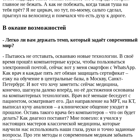
главное не бежать. А как не побежать, когда такая туша на
тебя прёт? Я не циркач, но тут, по-моему, сальто сделал,
прыгнул на велосипед и помчался что есть духу к дороге.
В океане возможностей
- Легко ли вам держать темп, который задаёт современный
мир?
- Пытаюсь не отставать, осваиваю новые технологии. В своё
время прошёл компьютерные курсы, чтобы пользоваться
электронной почтой, сейчас вот у меня смартфон с WhatsApp.
Как врач я каждые пять лет обязан защищать сертификат –
езжу на обучение в центральные базы, в Москву, Санкт-
Петербург. И вот что хочу заметить: сейчас медицина,
конечно, шагнула далеко вперёд, но её достижения основаны
на компьютерных технологиях. Врач всё меньше беседует с
пациентом, осматривает его. Дал направление на МРТ, на КТ,
выписал кучу анализов – а клиническое общение уходит в
прошлое. Оставь такого врача без компьютеров – что он будет
делать? Как диагноз поставит? Мне повезло: я учился у
настоящих мастеров классической медицины, которые
научили нас использовать наши глаза, руки и точно заданные
вопросы. Про эти методы и современным медикам забывать