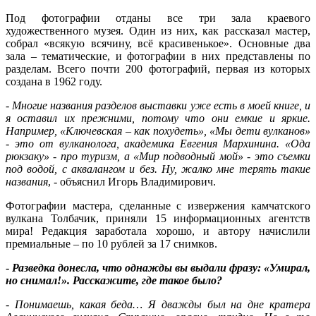
Под фотографии отданы все три зала краевого
художественного музея. Один из них, как рассказал мастер,
собрал «всякую всячину, всё красивенькое». Основные два
зала – тематические, и фотографии в них представлены по
разделам. Всего почти 200 фотографий, первая из которых
создана в 1962 году.
-
Многие названия разделов выставки уже есть в моей книге, и
я оставил их прежними, потому что они емкие и яркие.
Например, «Ключевская – как похудеть», «Мы дети вулканов»
- это от вулканолога, академика Евгения Мархинина. «Ода
рюкзаку» - про туризм, а «Мир подводный мой» - это съемки
под водой, с аквалангом и без. Ну, жалко мне терять такие
названия
, - объяснил Игорь Владимирович.
Фотографии мастера, сделанные с извержения камчатского
вулкана Толбачик, приняли 15 информационных агентств
мира! Редакция заработала хорошо, и автору начислили
премиальные – по 10 рублей за 17 снимков.
-
Разведка донесла, что однажды вы выдали фразу: «Умирал,
но снимал!». Расскажите, где такое было?
-
Понимаешь, какая беда… Я дважды был на дне кратера