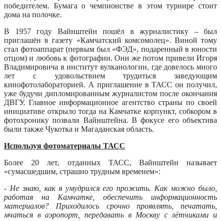
победителем. Бумага о чемпионстве в этом турнире стоит
дома на полочке.
В 1957 году Вайнштейн пошёл в журналистику – был
приглашён в газету «Камчатский комсомолец». Виной тому
стал фотоаппарат (первым был «ФЭД», подаренный в юности
отцом) и любовь к фотографии. Они же потом привели Игоря
Владимировича в институт вулканологии, где довелось много
лет с удовольствием трудиться заведующим
кинофотолабораторией. А приглашение в ТАСС он получил,
уже будучи дипломированным журналистом после окончания
ДВГУ. Главное информационное агентство страны по своей
инициативе открыло тогда на Камчатке корпункт, собкором в
фотохронику позвали Вайнштейна. В фокусе его объектива
были также Чукотка и Магаданская область.
Используя фотоматериалы ТАСС
Более 20 лет, отданных ТАСС, Вайнштейн называет
«сумасшедшим, страшно трудным временем»:
- Не знаю, как я умудрился его прожить. Как можно было,
работая на Камчатке, обеспечить информационность
материалов? Приходилось срочно проявлять, печатать,
мчаться в аэропорт, передавать в Москву с лётчиками и