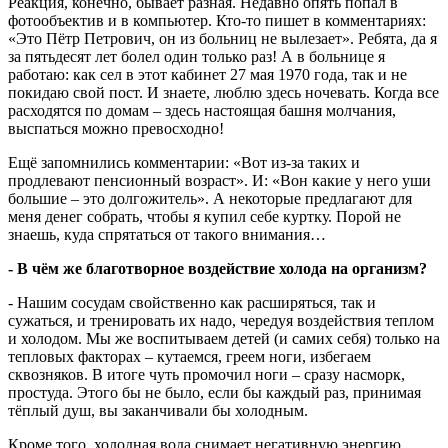
Реакция, конечно, бывает разная. Недавно опять попал в
фотообъектив и в компьютер. Кто-то пишет в комментариях:
«Это Пётр Петрович, он из больниц не вылезает». Ребята, да я
за пятьдесят лет болел один только раз! А в больнице я
работаю: как сел в этот кабинет 27 мая 1970 года, так и не
покидаю свой пост. И знаете, люблю здесь ночевать. Когда все
расходятся по домам – здесь настоящая башня молчания,
выспаться можно превосходно!
Ещё запомнились комментарии: «Вот из-за таких и
продлевают пенсионный возраст». И: «Вон какие у него уши
большие – это долгожитель». А некоторые предлагают для
меня денег собрать, чтобы я купил себе куртку. Порой не
знаешь, куда спрятаться от такого внимания…
- В чём же благотворное воздействие холода на организм?
- Нашим сосудам свойственно как расширяться, так и
сужаться, и тренировать их надо, чередуя воздействия теплом
и холодом. Мы же воспитываем детей (и самих себя) только на
тепловых факторах – кутаемся, греем ноги, избегаем
сквозняков. В итоге чуть промочил ноги – сразу насморк,
простуда. Этого бы не было, если бы каждый раз, принимая
тёплый душ, вы заканчивали бы холодным.
Кроме того, холодная вода снимает негативную энергию.