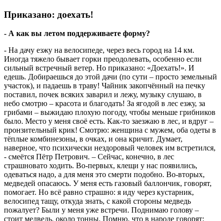
Приказано: доехать!
- А как вы летом поддерживаете форму?
- На дачу езжу на велосипеде, через весь город на 14 км.
Иногда тяжело бывает горки преодолевать, особенно если
сильный встречный ветер. Но приказано: «Доехать!». И
едешь. Добираешься до этой дачи (по сути – просто земельный
участок), и падаешь в траву! Чайник закопчённый на печку
поставил, почек всяких заварил и лежу, музыку слушаю, в
небо смотрю – красота и благодать! За ягодой в лес езжу, за
грибами – выжидаю плохую погоду, чтобы меньше грибников
было. Место у меня своё есть. Как-то заезжаю в лес, и вдруг –
пронзительный крик! Смотрю: женщина с мужем, оба одеты в
тёплые комбинезоны, в очках, и она кричит. Думает,
наверное, что психически нездоровый человек им встретился,
- смеётся Пётр Петрович. – Сейчас, конечно, в лес
страшновато ходить. Во-первых, клещи у нас появились,
одеваться надо, а для меня это смерти подобно. Во-вторых,
медведей опасаюсь. У меня есть газовый баллончик, говорят,
помогает. Но всё равно страшно: я иду через кустарник,
велосипед тащу, откуда знать, с какой стороны медведь
пожалует? Были у меня уже встречи. Поднимаю голову –
стоит медведь, около тонны. Помню, что в народе говорят: