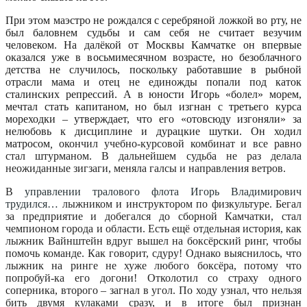
При этом маэстро не рождался с серебряной ложкой во рту, не
был баловнем судьбы и сам себя не считает везучим
человеком. На далёкой от Москвы Камчатке он впервые
оказался уже в восьмимесячном возрасте, но безоблачного
детства не случилось, поскольку работавшие в рыбной
отрасли мама и отец не единожды попали под каток
сталинских репрессий. А в юности Игорь «болел» морем,
мечтал стать капитаном, но был изгнан с третьего курса
мореходки – утверждает, что его «отовсюду изгоняли» за
нелюбовь к дисциплине и дурацкие шутки. Он ходил
матросом
,
окончил учебно-курсовой комбинат и все равно
стал штурманом. В дальнейшем судьба не раз делала
неожиданные зигзаги, меняла галсы и направления ветров.
В
управлении тралового флота Игорь Владимирович
трудился…
лыжником и инструктором по физкультуре. Бегал
за предприятие и добегался до сборной Камчатки, стал
чемпионом города и области. Есть ещё отдельная история, как
лыжник Вайнштейн вдруг вышел на боксёрский ринг, чтобы
помочь команде. Как говорит, сдуру! Однако выяснилось, что
лыжник на ринге не хуже любого боксёра, потому что
попробуй-ка его догони! Отколотил со страху одного
соперника, второго – загнал в угол. По ходу узнал, что нельзя
бить двумя кулаками сразу, и в итоге был признан