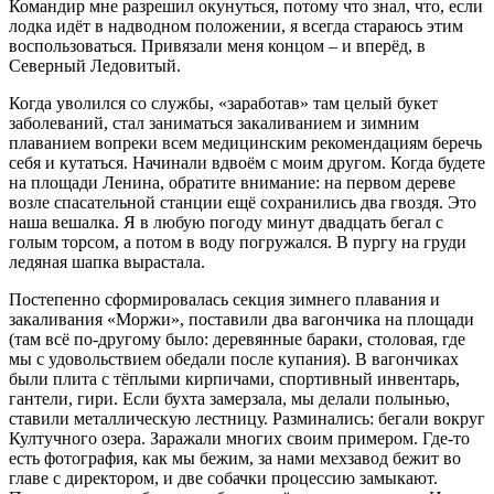
Командир мне разрешил окунуться, потому что знал, что, если
лодка идёт в надводном положении, я всегда стараюсь этим
воспользоваться. Привязали меня концом – и вперёд, в
Северный Ледовитый.
Когда уволился со службы, «заработав» там целый букет
заболеваний, стал заниматься закаливанием и зимним
плаванием вопреки всем медицинским рекомендациям беречь
себя и кутаться. Начинали вдвоём с моим другом. Когда будете
на площади Ленина, обратите внимание: на первом дереве
возле спасательной станции ещё сохранились два гвоздя. Это
наша вешалка. Я в любую погоду минут двадцать бегал с
голым торсом, а потом в воду погружался. В пургу на груди
ледяная шапка вырастала.
Постепенно сформировалась секция зимнего плавания и
закаливания «Моржи», поставили два вагончика на площади
(там всё по-другому было: деревянные бараки, столовая, где
мы с удовольствием обедали после купания). В вагончиках
были плита с тёплыми кирпичами, спортивный инвентарь,
гантели, гири. Если бухта замерзала, мы делали полынью,
ставили металлическую лестницу. Разминались: бегали вокруг
Култучного озера. Заражали многих своим примером. Где-то
есть фотография, как мы бежим, за нами мехзавод бежит во
главе с директором, и две собачки процессию замыкают.