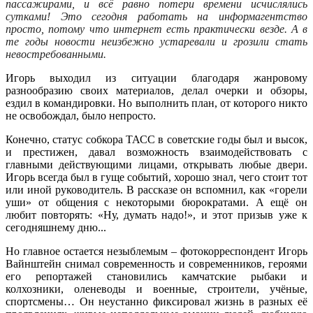
пассажирами, и всё равно потери времени исчислялись
сутками! Это сегодня работать на информагентство
просто, потому что интернет есть практически везде. А в
те годы новости неизбежно устаревали и грозили стать
невостребованными.
Игорь выходил из ситуации благодаря жанровому
разнообразию своих материалов, делал очерки и обзоры,
ездил в командировки. Но выполнить план, от которого никто
не освобождал, было непросто.
Конечно, статус собкора ТАСС в советские годы был и высок,
и престижен, давал возможность взаимодействовать с
главными действующими лицами, открывать любые двери.
Игорь всегда был в гуще событий, хорошо знал, чего стоит тот
или иной руководитель. В рассказе он вспомнил, как «горели
уши» от общения с некоторыми бюрократами. А ещё он
любит повторять: «Ну, думать надо!», и этот призыв уже к
сегодняшнему дню...
Но главное остается незыблемым – фотокорреспондент Игорь
Вайнштейн снимал современность и современников, героями
его репортажей становились камчатские рыбаки и
колхозники, оленеводы и военные, строители, учёные,
спортсмены… Он неустанно фиксировал жизнь в разных её