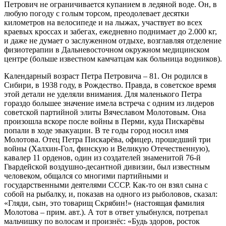
Петрович не ограничивается купанием в ледяной воде. Он, в
любую погоду с голым торсом, преодолевает десятки
километров на велосипеде и на лыжах, участвует во всех
краевых кроссах и забегах, ежедневно поднимает до 2.000 кг,
и даже не думает о заслуженном отдыхе, возглавляя отделение
физиотерапии в Дальневосточном окружном медицинском
центре (больше известном камчатцам как больница водников).
Календарный возраст Петра Петровича – 81. Он родился в
Сибири, в 1938 году, в Рождество. Правда, в советское время
этой детали не уделяли внимания. Для маленького Петра
гораздо большее значение имела встреча с одним из лидеров
советской партийной элиты Вячеславом Молотовым. Она
произошла вскоре после войны в Перми, куда Пискарёвы
попали в ходе эвакуации. В те годы город носил имя
Молотова. Отец Петра Пискарёва, офицер, прошедший три
войны (Халхин-Гол, финскую и Великую Отечественную),
кавалер 11 орденов, один из создателей знаменитой 76-й
Гвардейской воздушно-десантной дивизии, был известным
человеком, общался со многими партийными и
государственными деятелями СССР. Как-то он взял сына с
собой на рыбалку, и, показав на одного из рыболовов, сказал:
«Гляди, сын, это товарищ Скрябин!» (настоящая фамилия
Молотова – прим. авт.). А тот в ответ улыбнулся, потрепал
мальчишку по волосам и произнёс: «Будь здоров, росток