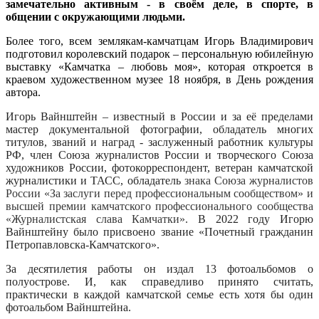
замечательно активным - в своём деле, в спорте, в
общении с окружающими людьми.
Более того, всем землякам-камчатцам Игорь Владимирович
подготовил королевский подарок – персональную юбилейную
выставку «Камчатка – любовь моя», которая откроется в
краевом художественном музее 18 ноября, в День рождения
автора.
Игорь Вайнштейн – известный в России и за её пределами
мастер документальной фотографии, обладатель многих
титулов, званий и наград - заслуженный работник культуры
РФ, член Союза журналистов России и творческого Союза
художников России, фотокорреспондент, ветеран камчатской
журналистики и ТАСС, обладатель
знака Союза журналистов
России «За заслуги перед профессиональным сообществом» и
высшей премии камчатского профессионального сообщества
«Журналистская слава Камчатки».
В 2022 году Игорю
Вайнштейну было присвоено звание «Почетный гражданин
Петропавловска-Камчатского».
За десятилетия работы он издал 13 фотоальбомов о
полуострове. И, как справедливо принято считать,
практически в каждой камчатской семье есть хотя бы один
фотоальбом Вайнштейна.