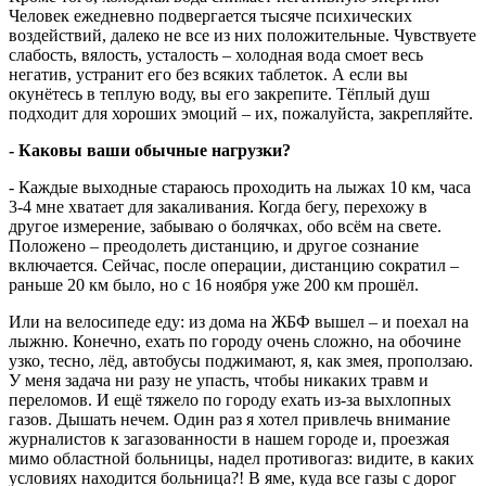
Человек ежедневно подвергается тысяче психических
воздействий, далеко не все из них положительные. Чувствуете
слабость, вялость, усталость – холодная вода смоет весь
негатив, устранит его без всяких таблеток. А если вы
окунётесь в теплую воду, вы его закрепите. Тёплый душ
подходит для хороших эмоций – их, пожалуйста, закрепляйте.
- Каковы ваши обычные нагрузки?
- Каждые выходные стараюсь проходить на лыжах 10 км, часа
3-4 мне хватает для закаливания. Когда бегу, перехожу в
другое измерение, забываю о болячках, обо всём на свете.
Положено – преодолеть дистанцию, и другое сознание
включается. Сейчас, после операции, дистанцию сократил –
раньше 20 км было, но с 16 ноября уже 200 км прошёл.
Или на велосипеде еду: из дома на ЖБФ вышел – и поехал на
лыжню. Конечно, ехать по городу очень сложно, на обочине
узко, тесно, лёд, автобусы поджимают, я, как змея, проползаю.
У меня задача ни разу не упасть, чтобы никаких травм и
переломов. И ещё тяжело по городу ехать из-за выхлопных
газов. Дышать нечем. Один раз я хотел привлечь внимание
журналистов к загазованности в нашем городе и, проезжая
мимо областной больницы, надел противогаз: видите, в каких
условиях находится больница?! В яме, куда все газы с дорог