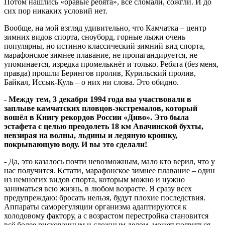
Потом нашлись «бравые ребята», всё сломали, сожгли. И до
сих пор никаких условий нет.
Вообще, на мой взгляд удивительно, что Камчатка – центр
зимних видов спорта, сноуборд, горные лыжи очень
популярны, но истинно классический зимний вид спорта,
марафонское зимнее плавание, не пропагандируется, не
упоминается, изредка промелькнёт и только. Ребята (без меня,
правда) прошли Берингов пролив, Курильский пролив,
Байкал, Иссык-Куль – о них ни слова. Это обидно.
- Между тем, 3 декабря 1994 года вы участвовали в
заплыве камчатских пловцов-экстремалов, который
вошёл в Книгу рекордов России «Диво». Это была
эстафета с целью преодолеть 18 км Авачинской бухты,
невзирая на волны, льдины и ледяную крошку,
покрывающую воду. И вы это сделали!
- Да, это казалось почти невозможным, мало кто верил, что у
нас получится. Кстати, марафонское зимнее плавание – один
из немногих видов спорта, которым можно и нужно
заниматься всю жизнь, в любом возрасте. Я сразу всех
предупреждаю: бросать нельзя, будут плохие последствия.
Аппараты саморегуляции организма адаптируются к
холодовому фактору, а с возрастом перестройка становится
всё более рискованным и сложным делом, может появиться