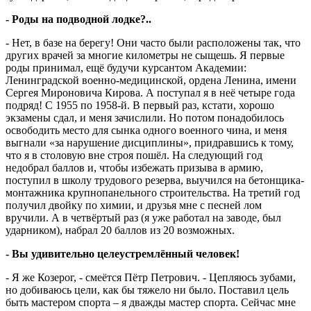
- Роды на подводной лодке?..
- Нет, в базе на берегу! Они часто были расположены так, что
других врачей за многие километры не сыщешь. Я первые
роды принимал, ещё будучи курсантом Академии:
Ленинградской военно-медицинской, ордена Ленина, имени
Сергея Мироновича Кирова. А поступал я в неё четыре года
подряд! С 1955 по 1958-й. В первый раз, кстати, хорошо
экзамены сдал, и меня зачислили. Но потом понадобилось
освободить место для сынка одного военного чина, и меня
выгнали «за нарушение дисциплины», придравшись к тому,
что я в столовую вне строя пошёл. На следующий год
недобрал баллов и, чтобы избежать призыва в армию,
поступил в школу трудового резерва, выучился на бетонщика-
монтажника крупнопанельного строительства. На третий год
получил двойку по химии, и друзья мне с песней лом
вручили. А в четвёртый раз (я уже работал на заводе, был
ударником), набрал 20 баллов из 20 возможных.
- Вы удивительно целеустремлённый человек!
- Я же Козерог, - смеётся Пётр Петрович. - Цепляюсь зубами,
но добиваюсь цели, как бы тяжело ни было. Поставил цель
быть мастером спорта – я дважды мастер спорта. Сейчас мне