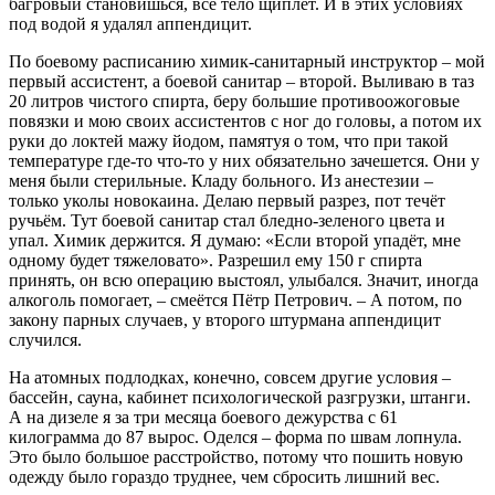
багровый становишься, всё тело щиплет. И в этих условиях
под водой я удалял аппендицит.
По боевому расписанию химик-санитарный инструктор – мой
первый ассистент, а боевой санитар – второй. Выливаю в таз
20 литров чистого спирта, беру большие противоожоговые
повязки и мою своих ассистентов с ног до головы, а потом их
руки до локтей мажу йодом, памятуя о том, что при такой
температуре где-то что-то у них обязательно зачешется. Они у
меня были стерильные. Кладу больного. Из анестезии –
только уколы новокаина. Делаю первый разрез, пот течёт
ручьём. Тут боевой санитар стал бледно-зеленого цвета и
упал. Химик держится. Я думаю: «Если второй упадёт, мне
одному будет тяжеловато». Разрешил ему 150 г спирта
принять, он всю операцию выстоял, улыбался. Значит, иногда
алкоголь помогает, – смеётся Пётр Петрович. – А потом, по
закону парных случаев, у второго штурмана аппендицит
случился.
На атомных подлодках, конечно, совсем другие условия –
бассейн, сауна, кабинет психологической разгрузки, штанги.
А на дизеле я за три месяца боевого дежурства с 61
килограмма до 87 вырос. Оделся – форма по швам лопнула.
Это было большое расстройство, потому что пошить новую
одежду было гораздо труднее, чем сбросить лишний вес.